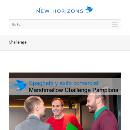
Go to...
Challenge
ge