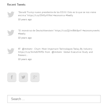
Recent Tweets
"Donald Trump nuevo presidente de los EEUU. Esto es lo que se nos viene
encima" https://t.co/D54SyHYKwJ #economia #feedly
10 years ago
"El monstruo de Deutschkenstein" https://t.co/QUmBbk8pnV #economynewhc
#feedly
10 years ago
RT
@mitsmr
: Chart: Most Important Technologies Today, By Industry
https://t.co/3mhdGTRP0v from
@mitsmr
Global Executive Study and
Researc…
10 years ago