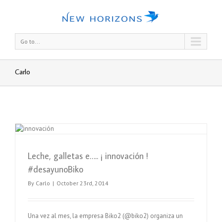
Go to...
Carlo
Leche, galletas e….. ¡ innovación !
#desayunoBiko
By
Carlo
|
October 23rd, 2014
Una vez al mes, la empresa Biko2 (@biko2) organiza un