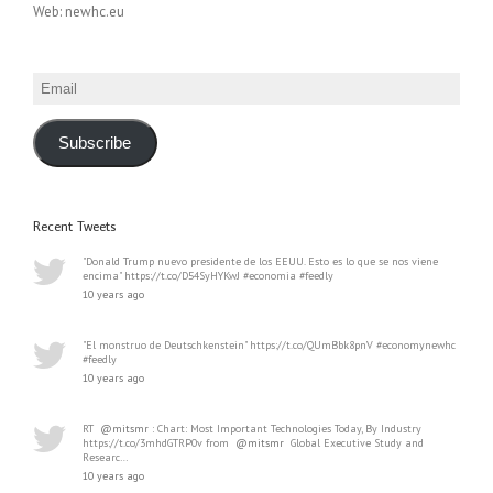
Web: newhc.eu
Email
Subscribe
Recent Tweets
"Donald Trump nuevo presidente de los EEUU. Esto es lo que se nos viene
encima" https://t.co/D54SyHYKwJ #economia #feedly
10 years ago
"El monstruo de Deutschkenstein" https://t.co/QUmBbk8pnV #economynewhc
#feedly
10 years ago
RT
@mitsmr
: Chart: Most Important Technologies Today, By Industry
https://t.co/3mhdGTRP0v from
@mitsmr
Global Executive Study and
Researc…
10 years ago