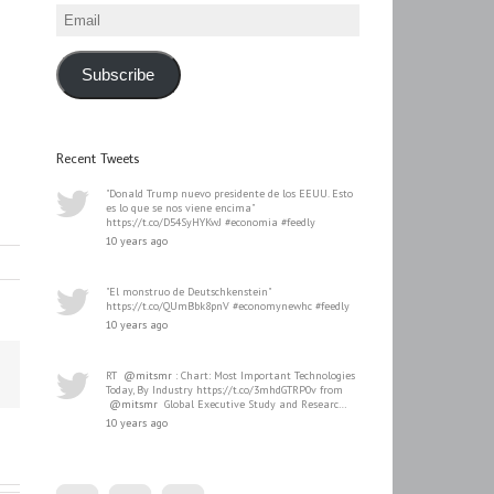
Email
Subscribe
Recent Tweets
"Donald Trump nuevo presidente de los EEUU. Esto
es lo que se nos viene encima"
https://t.co/D54SyHYKwJ #economia #feedly
10 years ago
"El monstruo de Deutschkenstein"
https://t.co/QUmBbk8pnV #economynewhc #feedly
10 years ago
RT
@mitsmr
: Chart: Most Important Technologies
Today, By Industry https://t.co/3mhdGTRP0v from
@mitsmr
Global Executive Study and Researc…
10 years ago