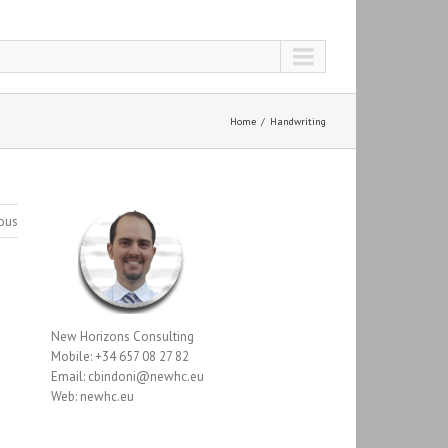
Home
Handwriting
ous
New Horizons Consulting
Mobile: +34 657 08 27 82
Email: cbindoni@newhc.eu
Web: newhc.eu