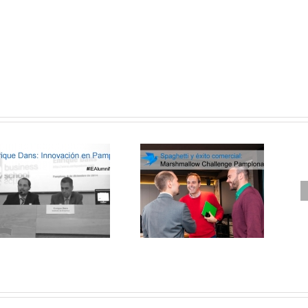
Innovación en las ventas en
Leche, galletas e….. ¡
Pamplona: Marshmallow
innovación ! #desayunoBik
Challenge