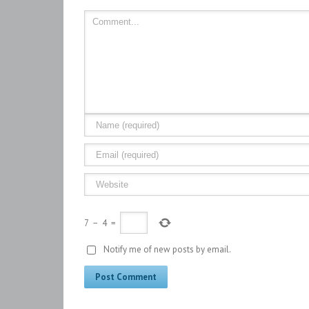
7
−
4
=
Notify me of new posts by email.