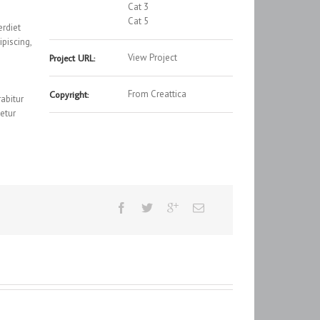
Cat 3
Cat 5
erdiet
piscing,
View Project
Project URL:
From Creattica
Copyright:
abitur
etur