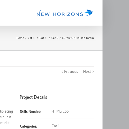
Home
Cat 1
/
Cat 3
/
Cat 5
Curabitur Malada Lorem
Previous
Next
Project Details
dipiscing
HTML/CSS
Skills Needed:
us purus,
m elit
Cat 1
Categories: