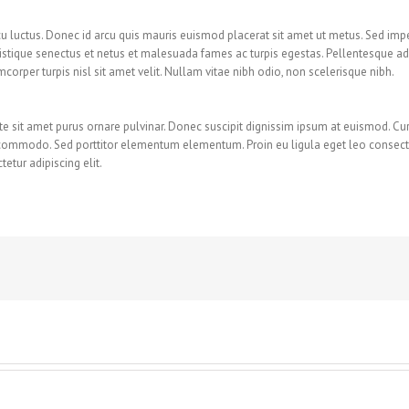
u luctus. Donec id arcu quis mauris euismod placerat sit amet ut metus. Sed imp
istique senectus et netus et malesuada fames ac turpis egestas. Pellentesque adi
corper turpis nisl sit amet velit. Nullam vitae nibh odio, non scelerisque nibh.
e sit amet purus ornare pulvinar. Donec suscipit dignissim ipsum at euismod. Cur
commodo. Sed porttitor elementum elementum. Proin eu ligula eget leo consect
etur adipiscing elit.