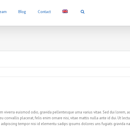
Team
Blog
Contact
am viverra euismod odio, gravida pellentesque urna varius vitae. Sed dui lorem, a
eu convallis placerat, felis enim ornare nisi, vitae mattis nulla ante id dui. Ut lect
 adipiscing tempor nisi id elementu sadips ipsums dolores uns fugiats gravida na