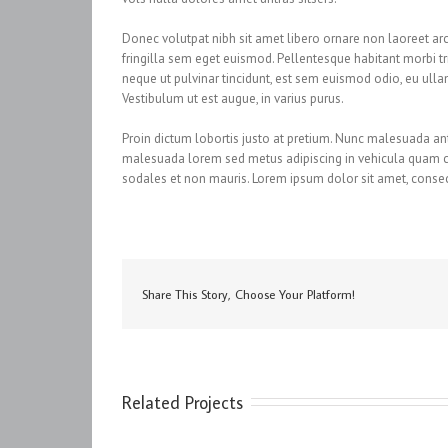
Donec volutpat nibh sit amet libero ornare non laoreet arc
fringilla sem eget euismod. Pellentesque habitant morbi tr
neque ut pulvinar tincidunt, est sem euismod odio, eu ullam
Vestibulum ut est augue, in varius purus.
Proin dictum lobortis justo at pretium. Nunc malesuada ant
malesuada lorem sed metus adipiscing in vehicula quam 
sodales et non mauris. Lorem ipsum dolor sit amet, consect
Share This Story, Choose Your Platform!
Related Projects