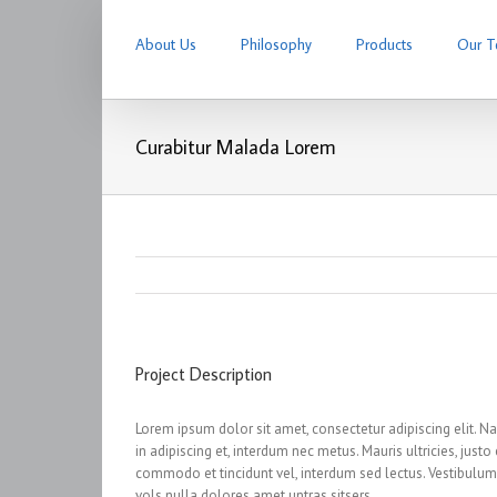
About Us
Philosophy
Products
Our 
Curabitur Malada Lorem
Project Description
Lorem ipsum dolor sit amet, consectetur adipiscing elit. N
in adipiscing et, interdum nec metus. Mauris ultricies, justo 
commodo et tincidunt vel, interdum sed lectus. Vestibulum
vols nulla dolores amet untras sitsers.